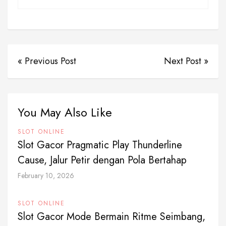
« Previous Post
Next Post »
You May Also Like
SLOT ONLINE
Slot Gacor Pragmatic Play Thunderline
Cause, Jalur Petir dengan Pola Bertahap
February 10, 2026
SLOT ONLINE
Slot Gacor Mode Bermain Ritme Seimbang,