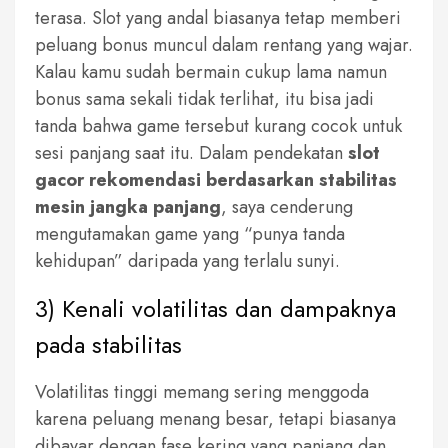
terasa. Slot yang andal biasanya tetap memberi
peluang bonus muncul dalam rentang yang wajar.
Kalau kamu sudah bermain cukup lama namun
bonus sama sekali tidak terlihat, itu bisa jadi
tanda bahwa game tersebut kurang cocok untuk
sesi panjang saat itu. Dalam pendekatan
slot
gacor rekomendasi berdasarkan stabilitas
mesin jangka panjang
, saya cenderung
mengutamakan game yang “punya tanda
kehidupan” daripada yang terlalu sunyi.
3) Kenali volatilitas dan dampaknya
pada stabilitas
Volatilitas tinggi memang sering menggoda
karena peluang menang besar, tetapi biasanya
dibayar dengan fase kering yang panjang dan