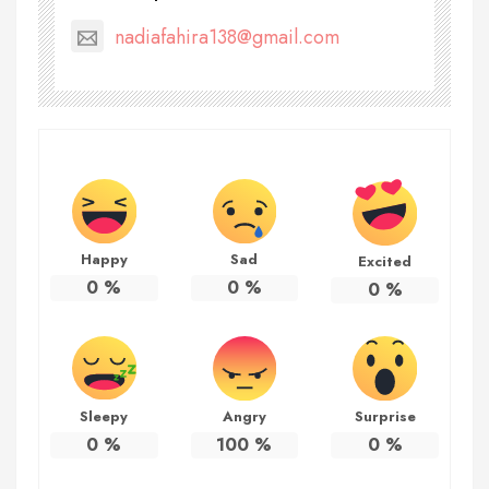
nadiafahira138@gmail.com
Happy
Sad
Excited
0
%
0
%
0
%
Sleepy
Angry
Surprise
0
%
100
%
0
%