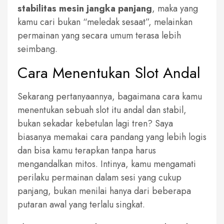
stabilitas mesin jangka panjang
, maka yang
kamu cari bukan “meledak sesaat”, melainkan
permainan yang secara umum terasa lebih
seimbang.
Cara Menentukan Slot Andal
Sekarang pertanyaannya, bagaimana cara kamu
menentukan sebuah slot itu andal dan stabil,
bukan sekadar kebetulan lagi tren? Saya
biasanya memakai cara pandang yang lebih logis
dan bisa kamu terapkan tanpa harus
mengandalkan mitos. Intinya, kamu mengamati
perilaku permainan dalam sesi yang cukup
panjang, bukan menilai hanya dari beberapa
putaran awal yang terlalu singkat.