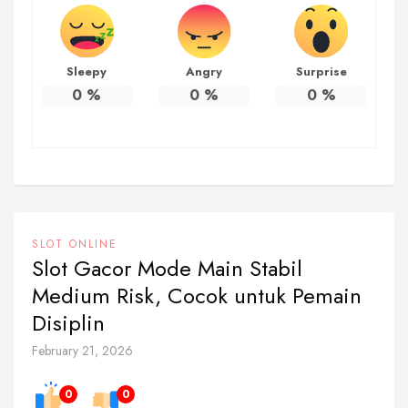
Sleepy
Angry
Surprise
0
%
0
%
0
%
SLOT ONLINE
Slot Gacor Mode Main Stabil
Medium Risk, Cocok untuk Pemain
Disiplin
February 21, 2026
0
0