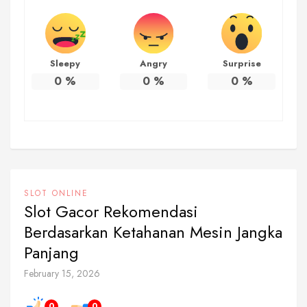
Sleepy
Angry
Surprise
0
%
0
%
0
%
SLOT ONLINE
Slot Gacor Rekomendasi
Berdasarkan Ketahanan Mesin Jangka
Panjang
February 15, 2026
0
0