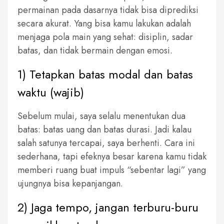
permainan pada dasarnya tidak bisa diprediksi
secara akurat. Yang bisa kamu lakukan adalah
menjaga pola main yang sehat: disiplin, sadar
batas, dan tidak bermain dengan emosi.
1) Tetapkan batas modal dan batas
waktu (wajib)
Sebelum mulai, saya selalu menentukan dua
batas: batas uang dan batas durasi. Jadi kalau
salah satunya tercapai, saya berhenti. Cara ini
sederhana, tapi efeknya besar karena kamu tidak
memberi ruang buat impuls “sebentar lagi” yang
ujungnya bisa kepanjangan.
2) Jaga tempo, jangan terburu-buru