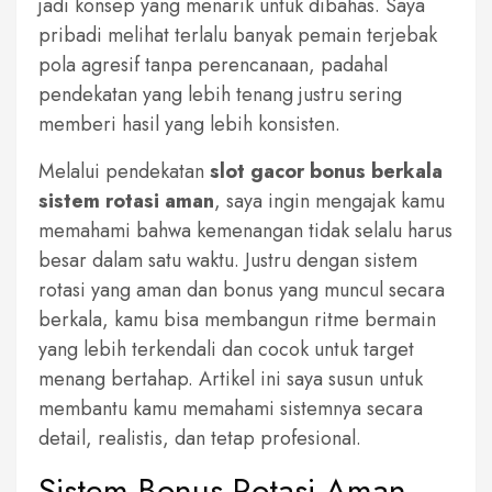
jadi konsep yang menarik untuk dibahas. Saya
pribadi melihat terlalu banyak pemain terjebak
pola agresif tanpa perencanaan, padahal
pendekatan yang lebih tenang justru sering
memberi hasil yang lebih konsisten.
Melalui pendekatan
slot gacor bonus berkala
sistem rotasi aman
, saya ingin mengajak kamu
memahami bahwa kemenangan tidak selalu harus
besar dalam satu waktu. Justru dengan sistem
rotasi yang aman dan bonus yang muncul secara
berkala, kamu bisa membangun ritme bermain
yang lebih terkendali dan cocok untuk target
menang bertahap. Artikel ini saya susun untuk
membantu kamu memahami sistemnya secara
detail, realistis, dan tetap profesional.
Sistem Bonus Rotasi Aman