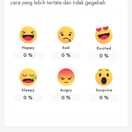
cara yang lebih tertata dan tidak gegabah.
Happy
Sad
Excited
0
%
0
%
0
%
Sleepy
Angry
Surprise
0
%
0
%
0
%