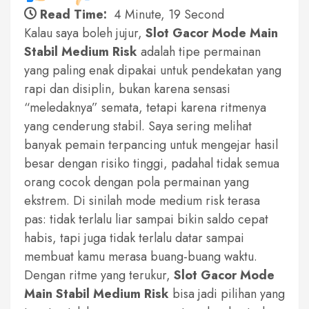
Read Time:
4 Minute, 19 Second
Kalau saya boleh jujur,
Slot Gacor Mode Main
Stabil Medium Risk
adalah tipe permainan
yang paling enak dipakai untuk pendekatan yang
rapi dan disiplin, bukan karena sensasi
“meledaknya” semata, tetapi karena ritmenya
yang cenderung stabil. Saya sering melihat
banyak pemain terpancing untuk mengejar hasil
besar dengan risiko tinggi, padahal tidak semua
orang cocok dengan pola permainan yang
ekstrem. Di sinilah mode medium risk terasa
pas: tidak terlalu liar sampai bikin saldo cepat
habis, tapi juga tidak terlalu datar sampai
membuat kamu merasa buang-buang waktu.
Dengan ritme yang terukur,
Slot Gacor Mode
Main Stabil Medium Risk
bisa jadi pilihan yang