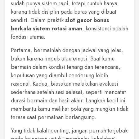
sudah punya sistem rapi, tetapi runtuh hanya
karena tidak disiplin pada batas yang dibuat
sendiri. Dalam praktik
slot gacor bonus
berkala sistem rotasi aman
, konsistensi adalah
fondasi utama.
Pertama, bermainlah dengan jadwal yang jelas,
bukan karena impuls atau emosi. Saat kamu
bermain dalam kondisi tenang dan terencana,
keputusan yang diambil cenderung lebih
rasional. Kedua, biasakan melakukan evaluasi
sederhana setelah sesi selesai, seperti mencatat
durasi bermain dan hasil akhir. Langkah kecil ini
membantu kamu melihat pola yang mungkin tidak
terasa saat permainan berlangsung.
Yang tidak kalah penting, jangan pernah terjebak