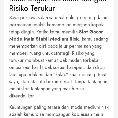
Risiko Terukur
Saya percaya salah satu hal paling penting dalam
permainan adalah kemampuan menjaga kepala
tetap dingin. Ketika kamu memilih
Slot Gacor
Mode Main Stabil Medium Risk
, kamu sedang
menempatkan diri pada jalur permainan yang
memberi ruang untuk strategi. Risiko yang
terukur membuat kamu tidak mudah terbakar
emosi saat hasil tidak sesuai harapan, dan di sisi
lain juga tidak mudah “kalap” saat menang. Buat
saya, stabilitas itu bukan berarti tanpa tantangan,
melainkan tantangan yang masih bisa
dikendalikan.
Keuntungan paling terasa dari mode medium risk
adalah kamu bisa membangun kebiasaan main