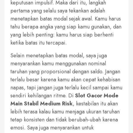
keputusan impulsif. Maka dari itu, langkah
pertama yang selalu saya tekankan adalah
menetapkan batas modal sejak awal. Kamu harus
tahu berapa angka yang siap kamu gunakan, dan
yang lebih penting: kamu harus siap berhenti
ketika batas itu tercapai.
Selain menetapkan batas modal, saya juga
menyarankan kamu menggunakan nominal
taruhan yang proporsional dengan saldo. Jangan
terlalu besar karena kamu akan cepat kehabisan
napas, tapi jangan juga terlalu kecil sampai kamu
sendiri kehilangan ritme. Di
Slot Gacor Mode
Main Stabil Medium Risk
, kestabilan itu akan
lebih terasa kalau kamu menjaga ukuran taruhan
tetap konsisten dan tidak berubah-ubah karena
emosi. Saya juga menyarankan untuk