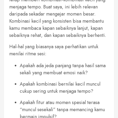
menjaga tempo. Buat saya, ini lebih relevan
daripada sekadar mengejar momen besar.
Kombinasi kecil yang konsisten bisa membantu
kamu membaca kapan sebaiknya lanjut, kapan
sebaiknya rehat, dan kapan sebaiknya berhenti.
Hal-hal yang biasanya saya perhatikan untuk
menilai ritme sesi:
Apakah ada jeda panjang tanpa hasil sama
sekali yang membuat emosi naik?
Apakah kombinasi bernilai kecil muncul
cukup sering untuk menjaga tempo?
Apakah fitur atau momen spesial terasa
“muncul sesekali” tanpa memancing kamu
bermain impulsif?