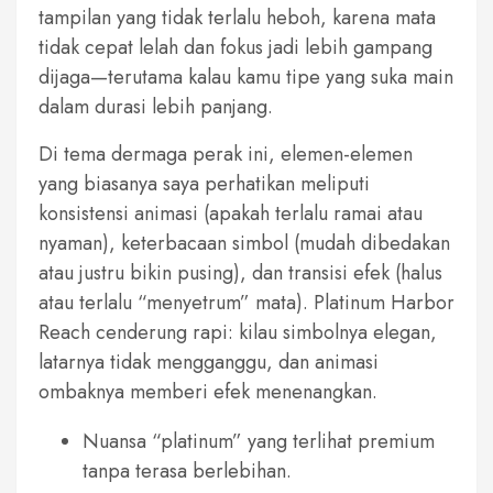
tampilan yang tidak terlalu heboh, karena mata
tidak cepat lelah dan fokus jadi lebih gampang
dijaga—terutama kalau kamu tipe yang suka main
dalam durasi lebih panjang.
Di tema dermaga perak ini, elemen-elemen
yang biasanya saya perhatikan meliputi
konsistensi animasi (apakah terlalu ramai atau
nyaman), keterbacaan simbol (mudah dibedakan
atau justru bikin pusing), dan transisi efek (halus
atau terlalu “menyetrum” mata). Platinum Harbor
Reach cenderung rapi: kilau simbolnya elegan,
latarnya tidak mengganggu, dan animasi
ombaknya memberi efek menenangkan.
Nuansa “platinum” yang terlihat premium
tanpa terasa berlebihan.